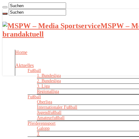
MSPW – Med
brandaktuell
Home
Aktuelles
Fußball
1. Bundesliga
2. Bundesliga
3. Liga
Regionalliga
Fußball
Oberliga
Internationaler Fußball
Jugendfußball
Amateurfußball
Pferderennsport
Galopp
T