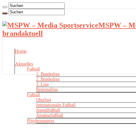
MSPW – Med
brandaktuell
Home
Aktuelles
Fußball
1. Bundesliga
2. Bundesliga
3. Liga
Regionalliga
Fußball
Oberliga
Internationaler Fußball
Jugendfußball
Amateurfußball
Pferderennsport