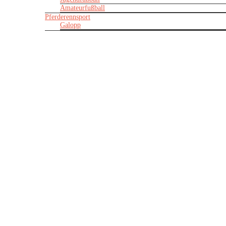
Amateurfußball
Pferderennsport
Galopp