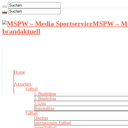
MSPW – Med
brandaktuell
Home
Aktuelles
Fußball
1. Bundesliga
2. Bundesliga
3. Liga
Regionalliga
Fußball
Oberliga
Internationaler Fußball
Jugendfußball