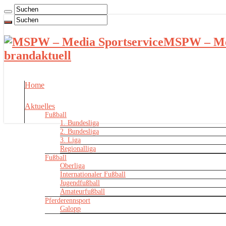
MSPW – Med
brandaktuell
Home
Aktuelles
Fußball
1. Bundesliga
2. Bundesliga
3. Liga
Regionalliga
Fußball
Oberliga
Internationaler Fußball
Jugendfußball
Amateurfußball
Pferderennsport
Galopp