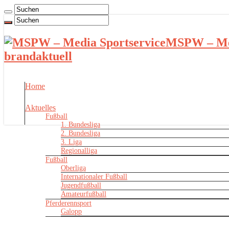
MSPW – Med
brandaktuell
Home
Aktuelles
Fußball
1. Bundesliga
2. Bundesliga
3. Liga
Regionalliga
Fußball
Oberliga
Internationaler Fußball
Jugendfußball
Amateurfußball
Pferderennsport
Galopp