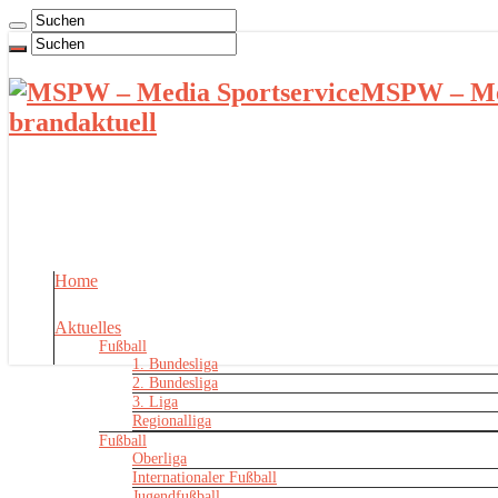
MSPW – Med
brandaktuell
Home
Aktuelles
Fußball
1. Bundesliga
2. Bundesliga
3. Liga
Regionalliga
Fußball
Oberliga
Internationaler Fußball
Jugendfußball