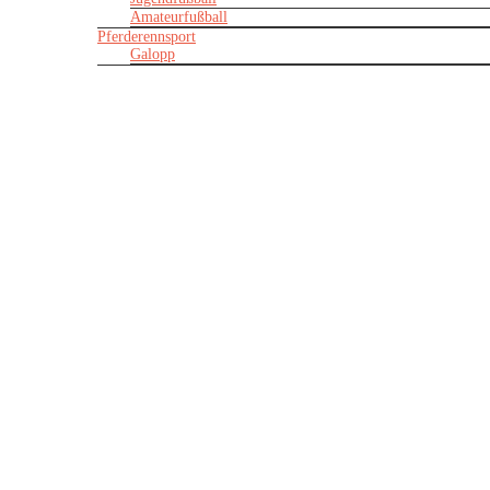
Amateurfußball
Pferderennsport
Galopp