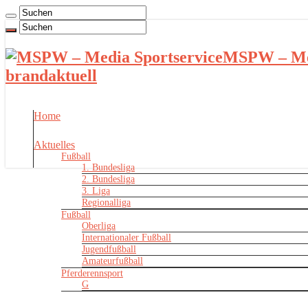
MSPW – Med
brandaktuell
Home
Aktuelles
Fußball
1. Bundesliga
2. Bundesliga
3. Liga
Regionalliga
Fußball
Oberliga
Internationaler Fußball
Jugendfußball
Amateurfußball
Pferderennsport
G